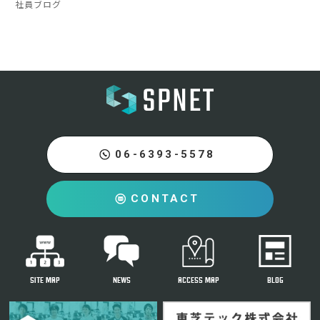
社員ブログ
06-6393-5578
CONTACT
SITE MAP
NEWS
ACCESS MAP
BLOG