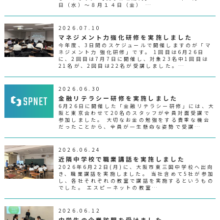
日（水）～８月１４日（金） …
2026.07.10
マネジメント力強化研修を実施しました
今年度、3日間のスケジュールで開催しますのが「マ
ネジメント力 強化研修」です。 1回目は6月26日
に、2回目は7月7日に開催し、対象23名中1回目は
21名が、2回目は22名が受講しました。…
2026.06.30
金融リテラシー研修を実施しました
6月26日に開催した「金融リテラシー研修」には、大
阪と東京合わせて20名のスタッフが全員対面受講で
参加しました。 大切なお金の勉強をする貴重な機会
だったことから、全員が一生懸命な姿勢で受講…
2026.06.24
近隣中学校で職業講話を実施しました
2026年6月22日(月)に、大阪市東三国中学校へ出向
き、職業講話を実施しました。 当社含めて5社が参加
し、各社それぞれの教室で講話を実施するというもの
でした。 エスピーネットの教室…
2026.06.12
中学生の企業訪問を受けました