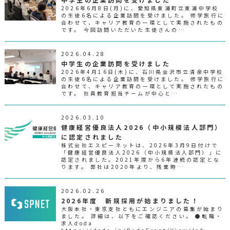
2026年6月8日(月)に、愛知県東浦町立東浦中学校
の生徒6名による企業訪問を受けました。 修学旅行に
合わせて、キャリア教育の一環として実施されたもの
です。 今回訪問いただいた生徒さんの…
2026.04.28
中学生の企業訪問を受けました
2026年4月16日(木)に、石川県金沢市立清泉中学校
の生徒6名による企業訪問を受けました。 修学旅行に
合わせて、キャリア教育の一環として実施されたもの
です。 社員教育担当チームが中心と…
2026.03.10
健康経営優良法人2026（中小規模法人部門）
に認定されました
株式会社エスピーネットは、2026年3月9日付けで
「健康経営優良法人2026（中小規模法人部門）」に
認定されました。2021年度から6年連続の認定とな
ります。 弊社は2020年より、残業時…
2026.02.26
2026年度 新規採用が始まりました！
大阪本社・東京支社ともにエンジニアの募集が始まり
ました。 詳細は、以下をご確認ください。 ●転職・
求人doda