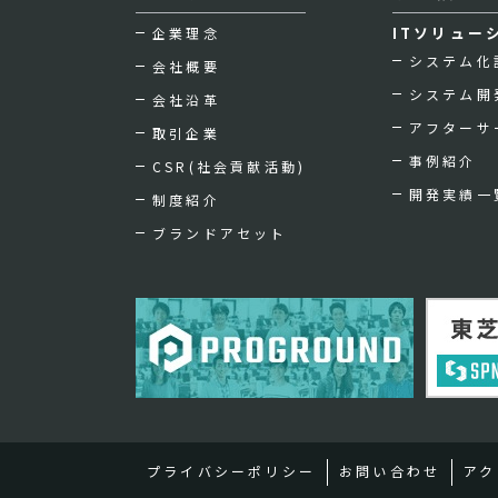
ITソリュー
企業理念
システム化
会社概要
システム開
会社沿革
アフターサ
取引企業
事例紹介
CSR(社会貢献活動)
開発実績一
制度紹介
ブランドアセット
プライバシーポリシー
お問い合わせ
アク