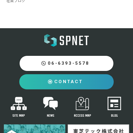
社員ブログ
06-6393-5578
CONTACT
SITE MAP
NEWS
ACCESS MAP
BLOG