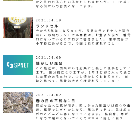
かと思われる方もいるかもしれませんが、コロナ禍に
なる前からの習慣となってます。 …
2021.04.19
ランドセル
今から5年前になりますが、長男のランドセルを買う
時にこの頃のランドセル商戦は、お盆より前が一番苛
烈になっているとブログで書きました。 来年次男が
小学校にあがるので、今回は乗り遅れずにし…
2021.04.09
懐かしい風景
ここ最近は、関西から他府県に出張して仕事をしてい
ます。 随分前になりますが、1年ほど寮に入って過ご
した事のある土地で、少し懐かしくもあります。 当
時と比べて、風景は大きく様変わりしていま…
2021.04.02
春の日の平和な1日
裸だった木に花が咲き、寂しかった川沿いは蝶々や虫
達、草花でにぎやかになり、風はそよそよ、陽はポカ
ポカとどんどん春になっていきます。 私自身、寒が
りなので暖かくなっていくのは本当に嬉しい限り…