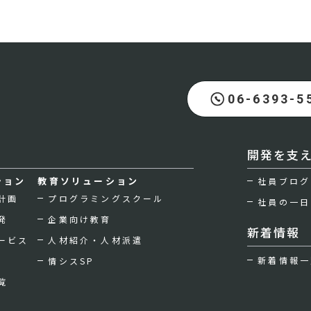
06-6393-5
開発を支
ション
教育ソリューション
社員ブログ
計画
プログラミングスクール
社員の一日
発
企業向け教育
新着情報
ービス
人材紹介・人材派遣
新着情報一
情シスSP
覧