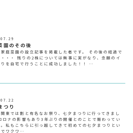
.07.29
菜園のその後
に家庭菜園の設立記事を掲載した者です。 その後の経過で
・・・・ 残りの2株については無事に実がなり、念願のイ
狩りを自宅で行うことに成功しました！！ …
.07.22
まつり
、関東では割と有名なお祭り、七夕まつりに行ってきまし
 コロナの影響もあり3年ぶりの開催とのことで賑わってい
た。私もこちらに引っ越してきて初めての七夕まつりとい
とでワクワ…