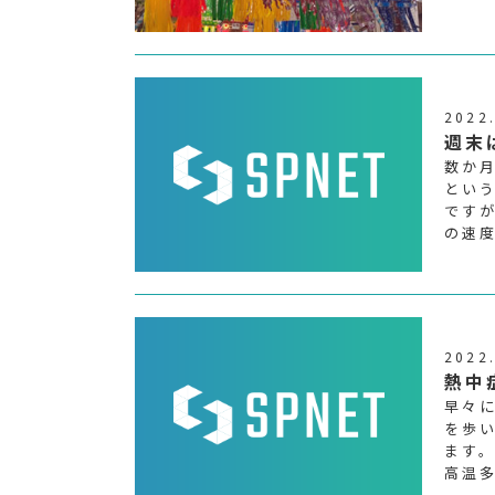
2022
週末
数か
とい
です
の速
2022
熱中
早々
を歩
ます
高温