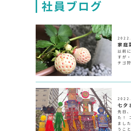
社員ブログ
2022
家庭
以前
すが
チゴ
2022
七夕
先日
た！
まし
うこ