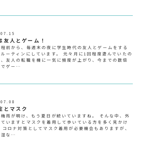
.07.15
は友人とゲーム！
月程前から、毎週末の夜に学生時代の友人とゲームをする
うルーティンにしています。 元々月に1回程度遊んでいたの
が、友人の転職を機に一気に頻度が上がり、今までの数倍
度でゲー…
.07.08
症とマスク
に梅雨が明け、もう夏日が続いていますね。 そんな中、外
いていますとマスクを着用して歩いている方を多く見かけ
。 コロナ対策としてマスク着用が必要機会もありますが、
多湿な…