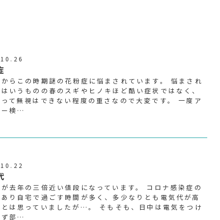
.10.26
症
前からこの時期謎の花粉症に悩まされています。 悩まされ
とはいうものの春のスギやヒノキほど酷い症状ではなく、
言って無視はできない程度の重さなので大変です。 一度ア
ギー検…
.10.22
代
代が去年の三倍近い値段になっています。 コロナ感染症の
があり自宅で過ごす時間が多く、多少なりとも電気代が高
るとは思っていましたが…。 そもそも、日中は電気をつけ
らず部…