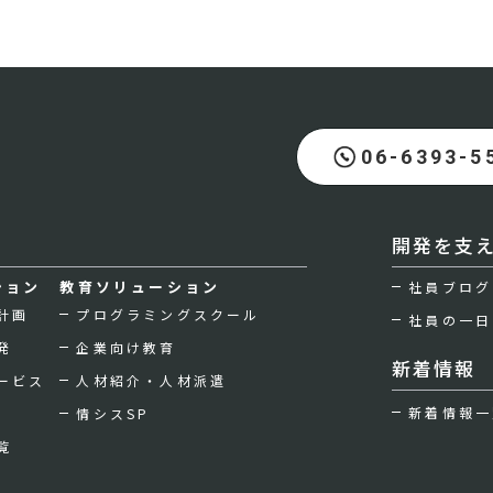
06-6393-5
開発を支
ション
教育ソリューション
社員ブログ
計画
プログラミングスクール
社員の一日
発
企業向け教育
新着情報
ービス
人材紹介・人材派遣
新着情報一
情シスSP
覧