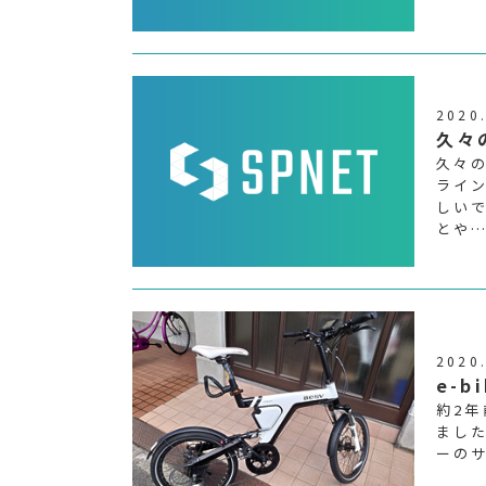
2020
久々
久々の
ライ
しい
とや
2020
e-b
約2年
まし
ーのサ