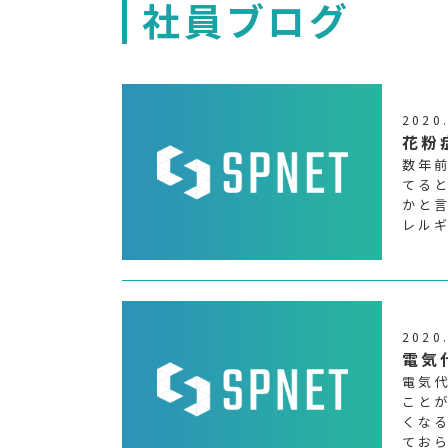
社員ブログ
2020
花粉
数年
てる
かと
レル
2020
電気
電気
こと
くな
てお