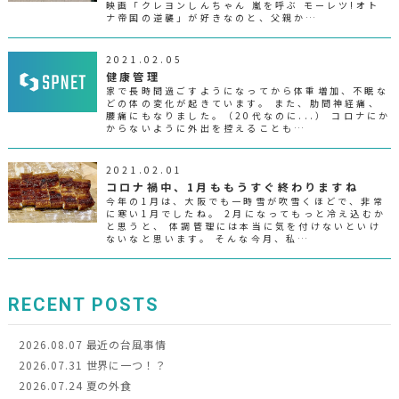
映画「クレヨンしんちゃん 嵐を呼ぶ モーレツ!オト
ナ帝国の逆襲」が好きなのと、父親か…
2021.02.05
健康管理
家で長時間過ごすようになってから体重増加、不眠な
どの体の変化が起きています。 また、肋間神経痛、
腰痛にもなりました。（20代なのに...） コロナにか
からないように外出を控えることも…
2021.02.01
コロナ禍中、1月ももうすぐ終わりますね
今年の1月は、大阪でも一時雪が吹雪くほどで、非常
に寒い1月でしたね。 2月になってもっと冷え込むか
と思うと、 体調管理には本当に気を付けないといけ
ないなと思います。 そんな今月、私…
RECENT POSTS
2026.08.07
最近の台風事情
2026.07.31
世界に一つ！？
2026.07.24
夏の外食