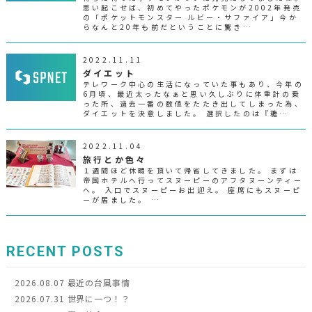
思い起こせば、初めてやったポケモンが2002年発売
の「ポケットモンスター ルビー・サファイア」今か
らなんと20年も前だということに驚き…
2022.11.11
ダイエット
テレワーク中心の生活になっていた事もあり、今年の
6月頃、最近太ったなぁと思い久しぶりに体重計の乗
った所、過去一番の数値をたたき出してしまった為、
ダイエットを決意しました。 選択したのは『糖…
2022.11.04
旅行とか色々
１週間ほど休暇を頂いて帰省してきました。 まずは
帝国ホテルへ行ってスヌーピーのアフタヌーンティー
へ。 入口でスヌーピーお出迎え。 座席にもスヌーピ
ーが居ました。 …
RECENT POSTS
2026.08.07
最近の台風事情
2026.07.31
世界に一つ！？