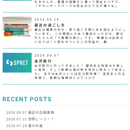
れませんが、普通の謎解きと違って演出もハデで、
「デカいテーマパークは気合の入り方が違うな」…
2024.06.14
最近の過ごし方
最近は電車の中や、家で過ごす際に本を読むようにし
ています。 この間読んだ本で面白かったのは、綾辻
行人さんの「十角館の殺人」です。 映像化は出来な
いのでは？と思われていたこの作品が、動…
2024.06.07
金沢旅行
金沢旅行に行ってきました！ 歴史ある街並みや美し
い自然、そして新鮮な海の幸を存分に味わって来まし
た。 まずは金沢といえば近江町市場！ 活気あふれる
市場で、新鮮な海鮮丼とぷりっぷり…
RECENT POSTS
2026.08.07
最近の台風事情
2026.07.31
世界に一つ！？
2026.07.24
夏の外食