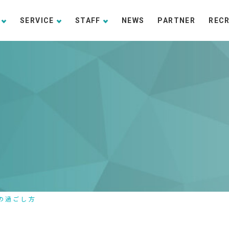
SERVICE
STAFF
NEWS
PARTNER
REC
の過ごし方