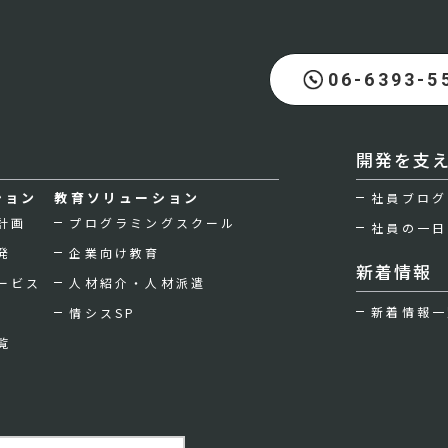
06-6393-5
開発を支
ション
教育ソリューション
社員ブログ
計画
プログラミングスクール
社員の一日
発
企業向け教育
新着情報
ービス
人材紹介・人材派遣
新着情報一
情シスSP
覧