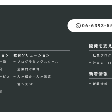
06-6393-5
開発を支
ション
教育ソリューション
社員ブログ
計画
プログラミングスクール
社員の一日
発
企業向け教育
新着情報
ービス
人材紹介・人材派遣
新着情報一
情シスSP
覧