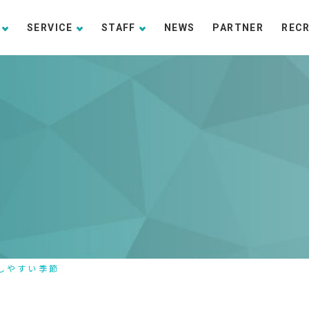
SERVICE
STAFF
NEWS
PARTNER
REC
しやすい季節