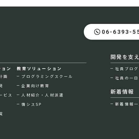
06-6393-5
開発を支
ション
教育ソリューション
社員ブログ
計画
プログラミングスクール
社員の一日
発
企業向け教育
新着情報
ービス
人材紹介・人材派遣
新着情報一
情シスSP
覧