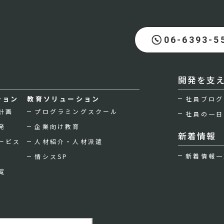
06-6393-5
開発を支
ション
教育ソリューション
社員ブログ
計画
プログラミングスクール
社員の一日
発
企業向け教育
新着情報
ービス
人材紹介・人材派遣
新着情報一
情シスSP
覧